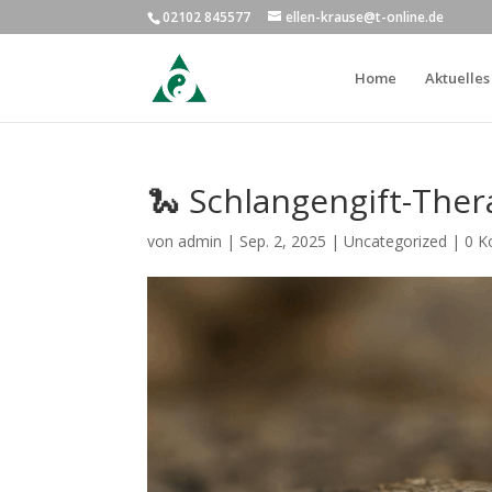
02102 845577
ellen-krause@t-online.de
Home
Aktuelles
🐍 Schlangengift-Ther
von
admin
|
Sep. 2, 2025
|
Uncategorized
|
0 K