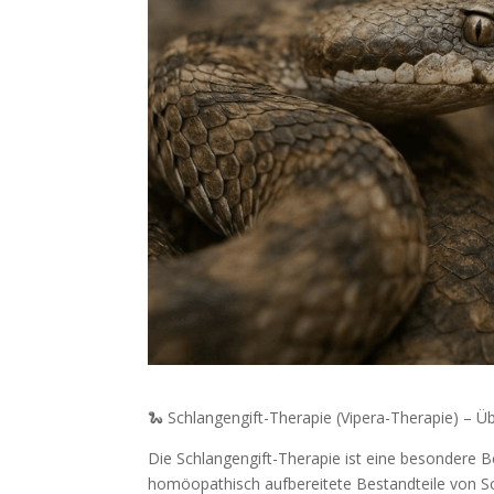
🐍 Schlangengift-Therapie (Vipera-Therapie) – Üb
Die Schlangengift-Therapie ist eine besondere 
homöopathisch aufbereitete Bestandteile von Sch