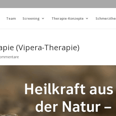
Team
Screening
Therapie-Konzepte
Schmerzthe
apie (Vipera-Therapie)
ommentare