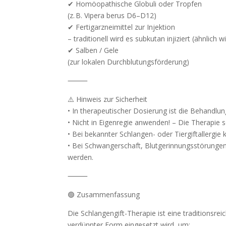
✔ Homöopathische Globuli oder Tropfen
(z. B. Vipera berus D6–D12)
✔ Fertigarzneimittel zur Injektion
– traditionell wird es subkutan injiziert (ähnlich w
✔ Salben / Gele
(zur lokalen Durchblutungsförderung)
⸻
⚠️ Hinweis zur Sicherheit
• In therapeutischer Dosierung ist die Behandlung
• Nicht in Eigenregie anwenden! – Die Therapie so
• Bei bekannter Schlangen- oder Tiergiftallergie k
• Bei Schwangerschaft, Blutgerinnungsstörunge
werden.
⸻
🟢 Zusammenfassung
Die Schlangengift-Therapie ist eine traditionsre
verdünnter Form eingesetzt wird, um: