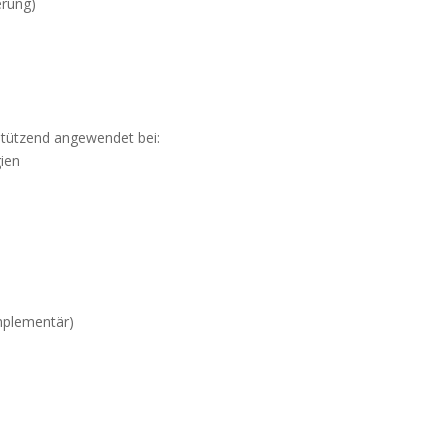
erung)
rstützend angewendet bei:
gien
mplementär)