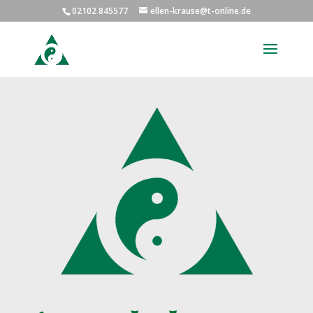
02102 845577
ellen-krause@t-online.de